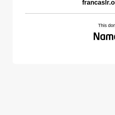
francaslr.
This do